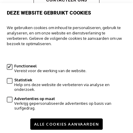
CONTACTEER ONS
DEZE WEBSITE GEBRUIKT COOKIES
IMMOO
We gebruiken cookies om inhoud te personaliseren, gebruik te
analyseren, en om onze website en dienstverlening te
Haachtsesteenweg 322
verbeteren. Gelieve de volgende cookies te aanvaarden om uw
1910 Kampenhout
bezoek te optimaliseren.
016/65.00.00
Meer informatie
info@immoo.be
Functioneel
Vereist voor de werking van de website.
Volg ons op:
Statistiek
Help ons deze website de verbeteren via analyse en
onderzoek.
Advertenties op maat
Verkrijg gepersonaliseerde advertenties op basis van
surfgedrag.
Te koop
Te huur
Nieuwbouw
Referenties
Contact
Wijzig cookie voorkeuren
ALLE COOKIES AANVAARDEN