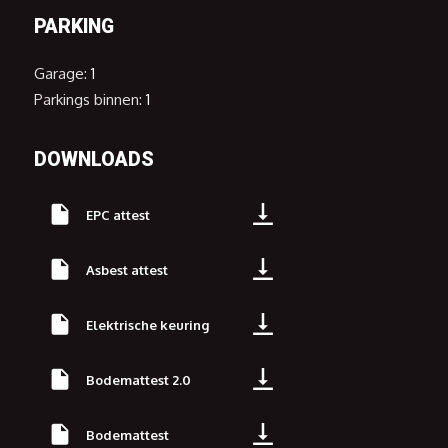
PARKING
Garage:
1
Parkings binnen:
1
DOWNLOADS
EPC attest
Asbest attest
Elektrische keuring
Bodemattest 2.0
Bodemattest