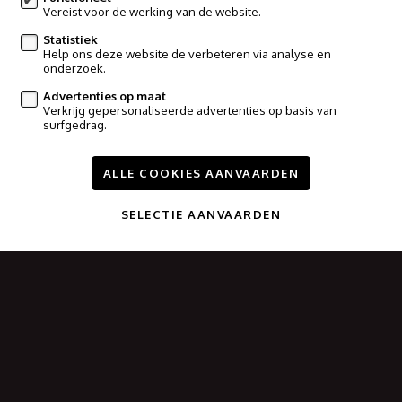
Vereist voor de werking van de website.
info@immoo.be
Statistiek
Help ons deze website de verbeteren via analyse en
Volg ons op:
onderzoek.
Advertenties op maat
Verkrijg gepersonaliseerde advertenties op basis van
surfgedrag.
ALLE COOKIES AANVAARDEN
Te koop
Te huur
Nieuwbouw
Referenties
Contact
Wijzig cookie voorkeuren
SELECTIE AANVAARDEN
voorwaarden
privacy
powered by Whise
website door FW4