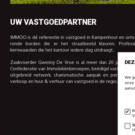
UW VASTGOEDPARTNER
IMMOO is dé referentie in vastgoed in Kampenhout en omst
ronde borden die er het straatbeeld kleuren. Profession
kernwaarden die het kantoor iedere dag uitdraagt.
DEZ
Zaakvoerder Gwenny De Vroe is al meer dan 20 jaar actief
Confederatie van Immobiliënberoepen, beëdigd vastgoedexpe
uitgebreid netwerk, charismatische aanpak en persoonli
We ge
verkoop en huur & verhuur van vastgoed in de regio.
onze 
aanva
Meer 
F
V
S
H