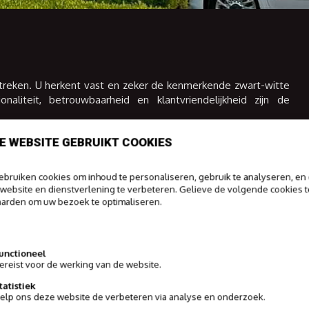
reken. U herkent vast en zeker de kenmerkende zwart-witte
aliteit, betrouwbaarheid en klantvriendelijkheid zijn de
E WEBSITE GEBRUIKT COOKIES
 als erkend BIV-vastgoedmakelaar en is aangesloten bij de
rt door feXpro en erkend schatter-expert door VlaBel. Haar
jke touch maken van haar hét aanspreekpunt inzake koop &
bruiken cookies om inhoud te personaliseren, gebruik te analyseren, en
website en dienstverlening te verbeteren. Gelieve de volgende cookies t
arden om uw bezoek te optimaliseren.
informatie
unctioneel
ereist voor de werking van de website.
tatistiek
elp ons deze website de verbeteren via analyse en onderzoek.