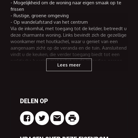
- Mogelijkheid om de woning naar eigen smaak op te
frissen
- Rustige, groene omgeving
- Op wandelafstand van het centrum
Via de inkomhal, met toegang tot de kelder, betreedt u
deze charmante woning. Links bevindt zich de gezellige
woonkamer met houtkachel, waar u geniet van een
aangenaam zicht op de veranda en de tuin. Aansluitend
vindt u de keuken, die verder toegang biedt tot een
praktische berging met toilet en de inpandige garage.
Lees meer
Op de eerste verdieping bevinden zich drie
volwaardige slaapkamers en een badkamer.
Buiten beschikt de woning over een
onderhoudsvriendelijke tuin met een aparte
DELEN OP
tuinberging, ideaal voor het opbergen van
tuinmateriaal, fietsen of andere benodigdheden. Een
absolute troef is het prachtige zicht achteraan het
perceel, waar u in alle rust kunt genieten van de groene
omgeving en het landelijke karakter.