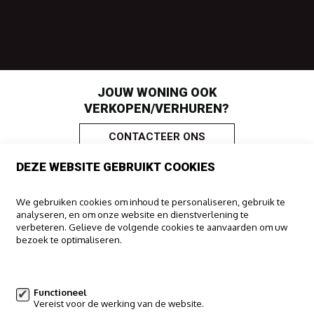
JOUW WONING OOK
VERKOPEN/VERHUREN?
CONTACTEER ONS
DEZE WEBSITE GEBRUIKT COOKIES
IMMOO
We gebruiken cookies om inhoud te personaliseren, gebruik te
analyseren, en om onze website en dienstverlening te
Haachtsesteenweg 322
verbeteren. Gelieve de volgende cookies te aanvaarden om uw
1910 Kampenhout
bezoek te optimaliseren.
016/65.00.00
Meer informatie
info@immoo.be
Functioneel
Vereist voor de werking van de website.
Volg ons op: