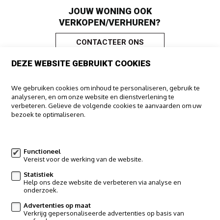
JOUW WONING OOK
VERKOPEN/VERHUREN?
CONTACTEER ONS
DEZE WEBSITE GEBRUIKT COOKIES
IMMOO
We gebruiken cookies om inhoud te personaliseren, gebruik te
analyseren, en om onze website en dienstverlening te
Haachtsesteenweg 322
verbeteren. Gelieve de volgende cookies te aanvaarden om uw
1910 Kampenhout
bezoek te optimaliseren.
016/65.00.00
Meer informatie
info@immoo.be
Functioneel
Vereist voor de werking van de website.
Volg ons op:
Statistiek
Help ons deze website de verbeteren via analyse en
onderzoek.
Advertenties op maat
Verkrijg gepersonaliseerde advertenties op basis van