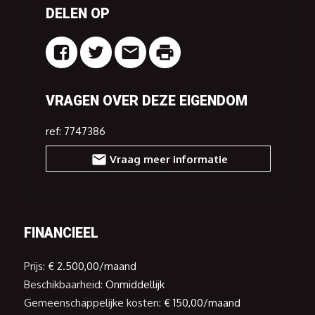
knooppunt van Kampenhout-Sas.
DELEN OP
De kantoorruimte wordt casco opgeleverd, zodat de
ruimte naar wens kan worden ingericht en perfect kan
worden afgestemd naar jouw activiteiten. Bovendien
zijn er voorzieningen aanwezig voor een apart toilet,
VRAGEN OVER DEZE EIGENDOM
een douchekamer en een keuken, zodat je de
kantoorruimte eenvoudig kunt uitbouwen tot een
comfortabele en functionele werkomgeving.
ref: 7747386
Uw eigendom verkopen? Erkend schatter-expert
Vraag meer informatie
Gwenny De Vroe komt uw woning gratis schatten!
Aarzel niet en contacteer ons via O16 65 OO OO of
info@immoo.be.
FINANCIEEL
Prijs:
€ 2.500,00/maand
Beschikbaarheid:
Onmiddellijk
Gemeenschappelijke kosten:
€ 150,00/maand