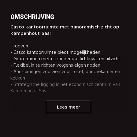
OMSCHRIJVING
Casco kantoorruimte met panoramisch zicht op
Kampenhout-Sas!
Troeven
- Casco kantoorruimte biedt mogelijkheden
- Grote ramen met uitzonderlijke lichtinval en uitzicht
- Flexibel in te richten volgens eigen noden
- Aansluitingen voorzien voor toilet, douchekamer en
keuken
- Strategische ligging in het economisch centrum van
Kampenhout-Sas
Op de tweede verdieping van een moderne
Lees meer
nieuwbouw bevindt zich deze lichte en ruime casco
kantoorruimte, volledig klaar om naar eigen stijl en
behoeften ingericht te worden. De grote raampartijen
zorgen voor een overvloed aan natuurlijk licht en
bieden een indrukwekkend uitzicht op het economisch