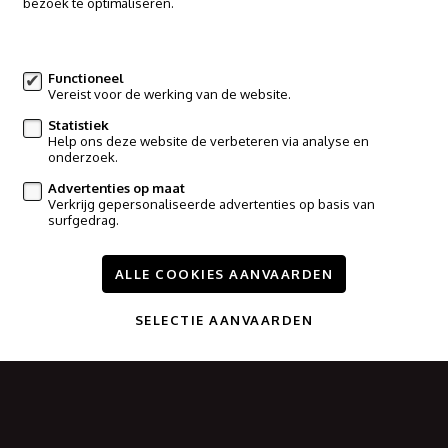
bezoek te optimaliseren.
016/65.00.00
Meer informatie
info@immoo.be
Functioneel
Vereist voor de werking van de website.
Volg ons op:
Statistiek
Help ons deze website de verbeteren via analyse en
onderzoek.
Advertenties op maat
Verkrijg gepersonaliseerde advertenties op basis van
surfgedrag.
Te koop
Te huur
Nieuwbouw
Referenties
Contact
Wijzig cookie voorkeuren
ALLE COOKIES AANVAARDEN
SELECTIE AANVAARDEN
voorwaarden
privacy
powered by Whise
website door FW4