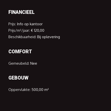
dat deze maximaal 50% van de bruto vloeroppervlakte
beslaat.
FINANCIEEL
Vraag uw prijs op maat aan via 016 65 00 00 of
info@immoo.be.
Prijs:
Info op kantoor
Prijs/m²/jaar:
€ 120,00
Beschikbaarheid:
Bij oplevering
COMFORT
Gemeubeld:
Nee
GEBOUW
Oppervlakte:
500,00 m²