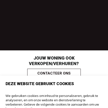
JOUW WONING OOK
VERKOPEN/VERHUREN?
CONTACTEER ONS
DEZE WEBSITE GEBRUIKT COOKIES
IMMOO
We gebruiken cookies om inhoud te personaliseren, gebruik te
analyseren, en om onze website en dienstverlening te
Haachtsesteenweg 322
verbeteren. Gelieve de volgende cookies te aanvaarden om uw
1910 Kampenhout