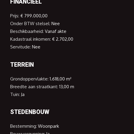
FINANCIEEL
De zuidwest georiënteerde tuin biedt een oase van
rust. Geniet er van een aperitief met vrienden of familie
op het zonneterras of relax er met een goed boek in
Prijs:
€ 799.000,00
de groene en bosrijke omgeving in de residentiële wijk
Onder BTW stelsel:
Nee
Ter Bronnen.
Beschikbaarheid:
Vanaf akte
Uw eigendom verkopen? Erkend schatter-expert
Kadastraal inkomen:
€ 2.702,00
Gwenny De Vroe komt uw woning gratis schatten!
Servitude:
Nee
Aarzel niet en contacteer ons via O16 65 OO OO of
info@immoo.be.
TERREIN
Grondoppervlakte:
1.618,00 m²
Breedte aan straatkant:
13,00 m
Tuin:
Ja
STEDENBOUW
Bestemming:
Woonpark
Bouwvergunning:
Ja