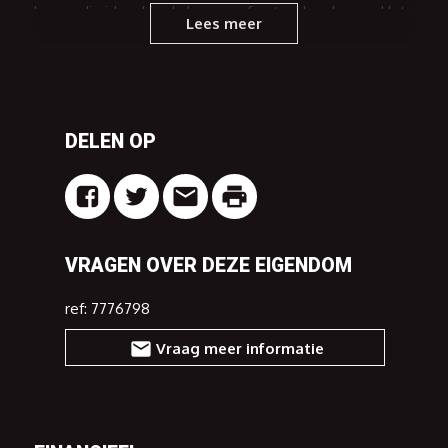
kamer die ideaal is als bureau of extra slaapkamer. Het
Lees meer
hart van de woning is de open en lichte leefruimte,
ontworpen om salon en eethoek naadloos te
combineren, grenzend aan een stijlvolle witte houten
en volledig uitgeruste keuken met Amerikaanse
koelkast. Centraal op het gelijkvloers vindt u een
handige wasruimte, toegang tot de kelder, zijtoegang
DELEN OP
tot de tuin en een inpandige garage geschikt voor twee
wagens en extra opslag.
Op het eerste verdiep geeft de nachthal toegang tot
vier royale slaapkamers met elegante parketvloer.
Vooraan bevinden zich twee gelijkaardige kamers, een
VRAGEN OVER DEZE EIGENDOM
apart toilet en een eerste badkamer met lavabo en
ligbad. Daarnaast bevindt zich een derde slaapkamer
ref: 7776798
met ruime dressing en zolderluik. De master bedroom
komt met een ruime ensuite badkamer met dubbel
Vraag meer informatie
lavabomeubel, spiegelwand, douche en ligbad waarin
het heerlijk relaxen is. Aangrenzend is er nog een
bureau en ruime dressing met ingebouwde kasten.