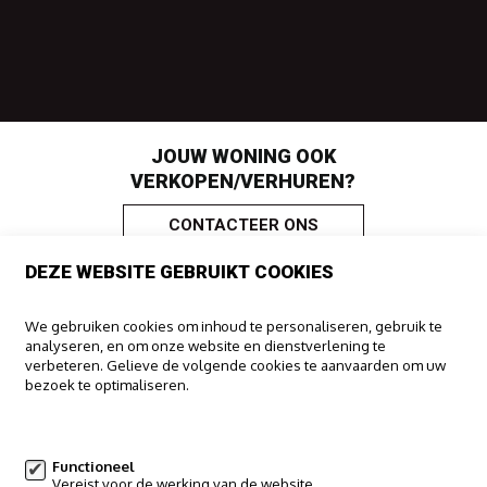
JOUW WONING OOK
VERKOPEN/VERHUREN?
CONTACTEER ONS
DEZE WEBSITE GEBRUIKT COOKIES
IMMOO
We gebruiken cookies om inhoud te personaliseren, gebruik te
analyseren, en om onze website en dienstverlening te
Haachtsesteenweg 322
verbeteren. Gelieve de volgende cookies te aanvaarden om uw
1910 Kampenhout
bezoek te optimaliseren.
016/65.00.00
Meer informatie
info@immoo.be
Functioneel
Vereist voor de werking van de website.