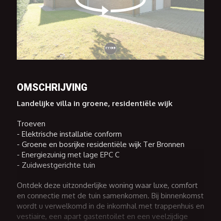
OMSCHRIJVING
Landelijke villa in groene, residentiële wijk
Troeven
- Elektrische installatie conform
- Groene en bosrijke residentiële wijk Ter Bronnen
- Energiezuinig met lage EPC C
- Zuidwestgerichte tuin
Ontdek deze uitzonderlijke woning waar luxe, comfort
en connectie met de tuin samenkomen. Bij binnenkomst
wordt u verwelkomd in de inkomhal met trappenhuis en
vestiaire, een apart gastentoilet en een veelzijdige