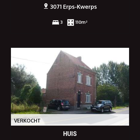
3071 Erps-Kwerps
3
110m²
VERKOCHT
HUIS