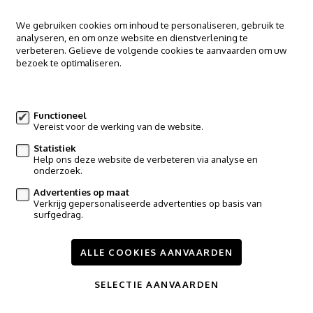
We gebruiken cookies om inhoud te personaliseren, gebruik te
analyseren, en om onze website en dienstverlening te
verbeteren. Gelieve de volgende cookies te aanvaarden om uw
bezoek te optimaliseren.
Meer informatie
VERKOCHT
Functioneel
BUNGALOW
Vereist voor de werking van de website.
1910 Kampenhout
Statistiek
Help ons deze website de verbeteren via analyse en
onderzoek.
2
121m²
Advertenties op maat
Verkrijg gepersonaliseerde advertenties op basis van
surfgedrag.
ALLE COOKIES AANVAARDEN
SELECTIE AANVAARDEN