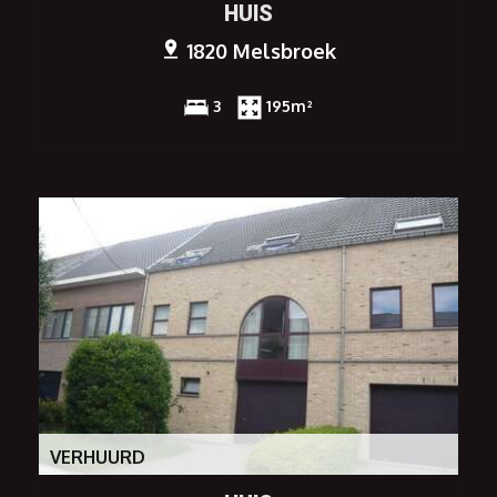
HUIS
1820 Melsbroek
3
195m²
VERHUURD