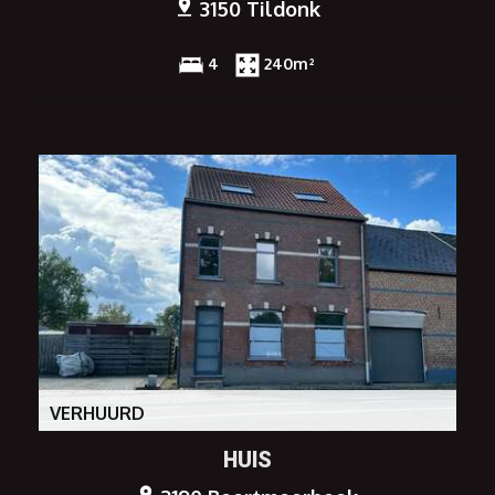
3150 Tildonk
4
240m²
VERHUURD
HUIS