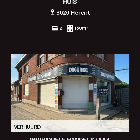
HUIS
3020 Herent
2
160m²
VERHUURD