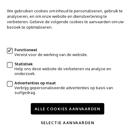
We gebruiken cookies om inhoud te personaliseren, gebruik te
analyseren, en om onze website en dienstverlening te
verbeteren. Gelieve de volgende cookies te aanvaarden om uw
bezoek te optimaliseren.
Meer informatie
Functioneel
Vereist voor de werking van de website.
Statistiek
Help ons deze website de verbeteren via analyse en
VERKOCHT
onderzoek.
Advertenties op maat
HUIS
Verkrijg gepersonaliseerde advertenties op basis van
surfgedrag.
1910 Kampenhout
ALLE COOKIES AANVAARDEN
3
175m²
SELECTIE AANVAARDEN