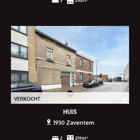
3
216m²
VERKOCHT
HUIS
1930 Zaventem
2
219m²